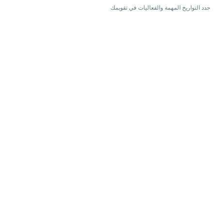
حدد التواريخ المهمة والفعاليات في تقويمك
21
MAR
حفله بمناسبه عيد الام
حفله بمناسبه عيد الام
9:00 AM - 12:00 PM
المعرض
لحظات وذكريات